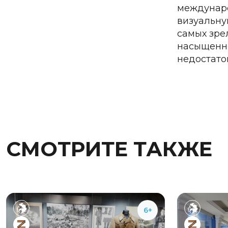
междунаро
визуальну
самых зре
насыщенно
недостато
СМОТРИТЕ ТАКЖЕ
6+