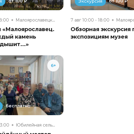
от 100 ₽
от 100 ₽
я
Экскурсия
18:00
Малоярославецкий музейно-выста...
7 авг 10:00 - 18:00
я «Малоярославец.
Обзорная экскурсия 
ждый камень
экспозициям музея
дышит...»
6+
бесплатно
13:00
Юбилейная сельская модельная б...