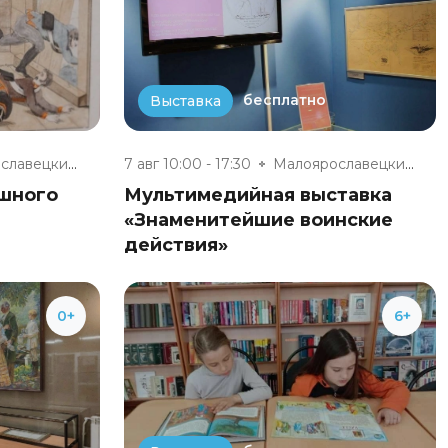
бесплатно
Выставка
Малоярославецкий военно-истори...
7 авг 10:00 - 17:30
Малоярославецкий военно-истори...
ешного
Мультимедийная выставка
«Знаменитейшие воинские
действия»
0+
6+