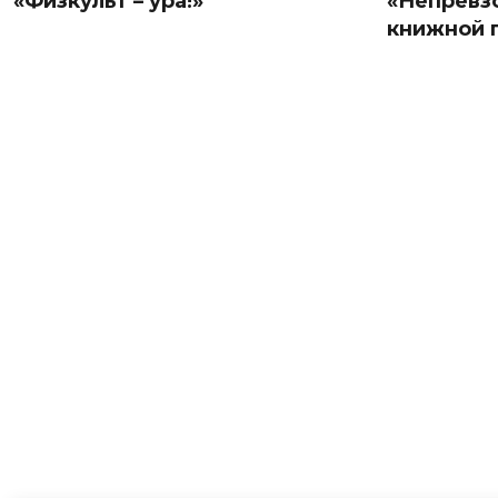
«Физкульт – ура!»
«Непревз
книжной 