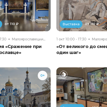
от 110 ₽
от 110 ₽
Выставка
17:30
Малоярославецкий военно-истори...
1 окт 10:00 - 17:30
ия «Сражение при
«От великого до см
ославце»
один шаг»
0+