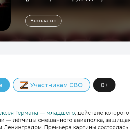
Бесплатно
е
Участникам СВО
0+
ексея Германа — младшего
, действие которого
ни — лётчицы смешанного авиаполка, защища
 Ленинградом. Премьера картины состоялась 