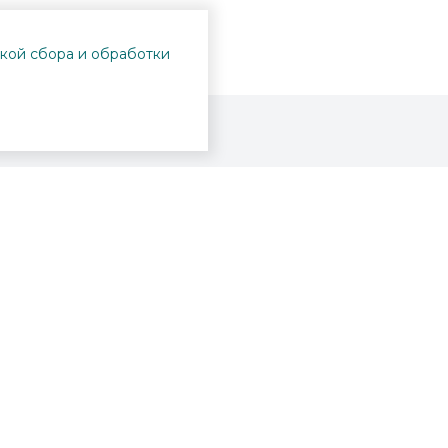
кой сбора и обработки
Проекты
Пушкинская карта
Афиша
Вопросы и ответы
Новости
Вакансии
Образование
Участникам СВО
Интерактивная карта