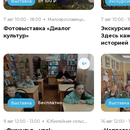
от 100 ₽
Выставка
Экскурси
7 авг 10:00 - 18:00
Малоярославецкий музейно-выста...
7 авг 10:00 - 
Фотовыставка «Диалог
Экскурси
культур»
Здесь ка
историей 
6+
бесплатно
Выставка
Выставка
9 авг 12:00 - 13:00
Юбилейная сельская модельная б...
16 авг 12:00 - 