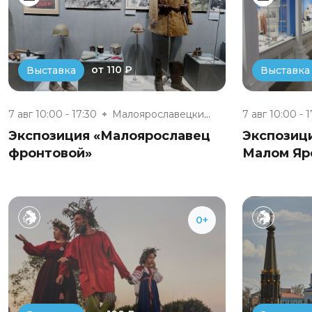
от 110 ₽
Выставка
Выставка
7 авг 10:00 - 17:30
Малоярославецкий военно-истори...
7 авг 10:00 - 
Экспозиция «Малоярославец
Экспозиц
фронтовой»
Малом Яр
0+