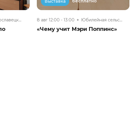
бесплатно
Выставка
Малоярославецкий музейно-выста...
8 авг 12:00 - 13:00
Юбилейная сельская модельная б...
по
«Чему учит Мэри Поппинс»