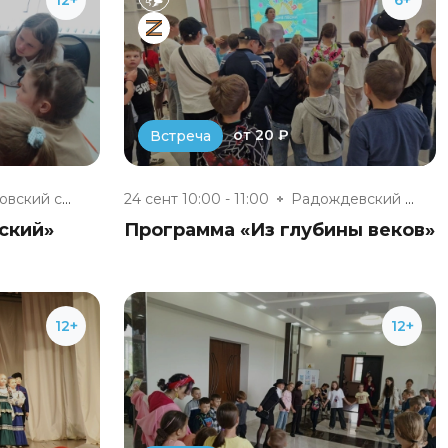
от 20 ₽
Встреча
Бордуковский сельский клуб
24 сент 10:00 - 11:00
Радождевский сельский клуб
ский»
Программа «Из глубины веков»
12+
12+