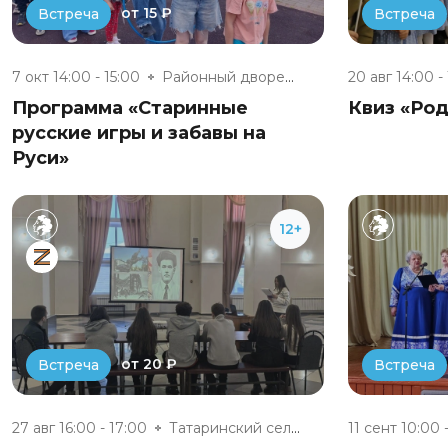
от 15 ₽
Встреча
Встреча
7 окт 14:00 - 15:00
Районный дворец культуры г. Су...
20 авг 14:00 -
Программа «Старинные
Квиз «Род
русские игры и забавы на
Руси»
12+
от 20 ₽
Встреча
Встреча
27 авг 16:00 - 17:00
Татаринский сельский клуб
11 сент 10:00 -