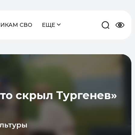
НИКАМ СВО
ЕЩЕ
что скрыл Тургенев»
ультуры