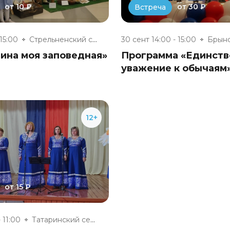
от 10 ₽
от 30 ₽
Встреча
 15:00
Стрельненский сельский Дом кул...
30 сент 14:00 - 15:00
ина моя заповедная»
Программа «Единств
уважение к обычаям
12+
от 15 ₽
 11:00
Татаринский сельский клуб