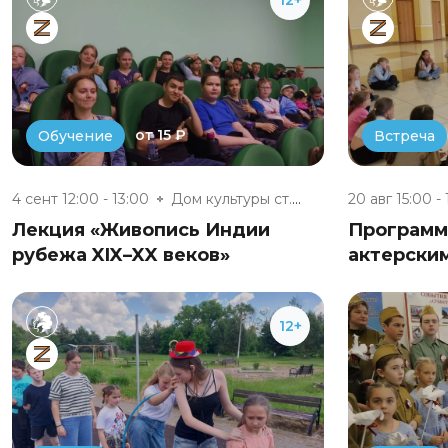
от 15 ₽
Обучение
Встреча
4 сент 12:00 - 13:00
Дом культуры ст. Сухиничи-Глав...
20 авг 15:00 -
Лекция «Живопись Индии
Программ
рубежа XIX–XX веков»
актерски
12+