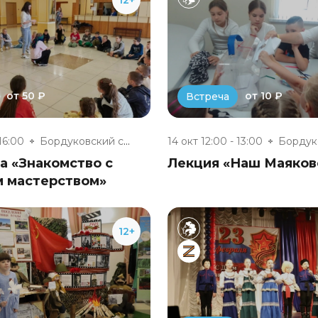
от 50 ₽
от 10 ₽
Встреча
 16:00
Бордуковский сельский клуб
14 окт 12:00 - 13:00
а «Знакомство с
Лекция «Наш Маяков
м мастерством»
12+