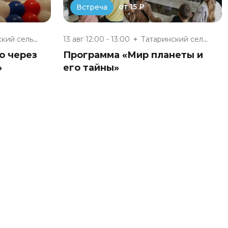
от 15 ₽
Встреча
Брынский сельский дом культуры
13 авг 12:00 - 13:00
Татаринский сельский клуб
о через
Программа «Мир планеты и
»
его тайны»