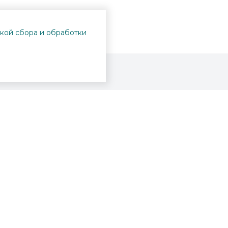
кой сбора и обработки
Проекты
Пушкинская карта
Афиша
Вопросы и ответы
Новости
Вакансии
Образование
Участникам СВО
Интерактивная карта