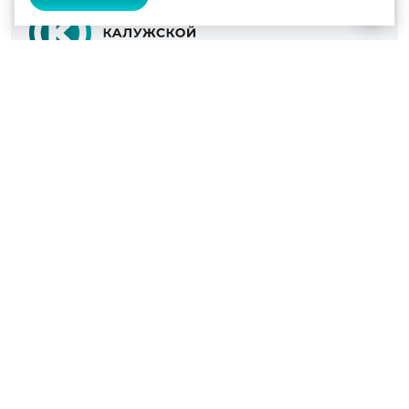
© 2022 - 2026
Культура Калужской области
Проекты
Афиша
Новости
Образование
Интерактивная карта
Пушкинская карта
Вопросы и ответы
Вакансии
Участникам СВО
Наш телефон