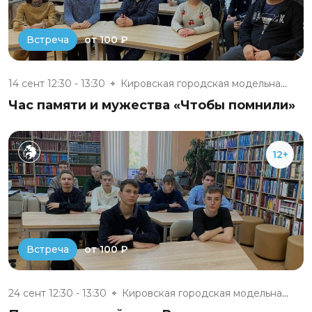
от 100 ₽
Встреча
14 сент 12:30 - 13:30
Кировская городская модельная...
Час памяти и мужества «Чтобы помнили»
12+
от 100 ₽
Встреча
24 сент 12:30 - 13:30
Кировская городская модельная...