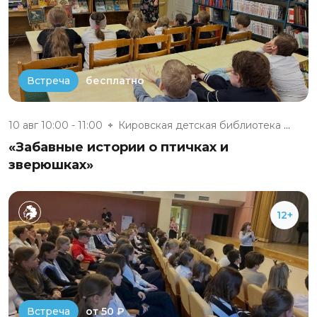
бесплатно
Встреча
10 авг 10:00 - 11:00
Кировская детская библиотека №...
«Забавные истории о птичках и
зверюшках»
12+
от 50 ₽
Встреча