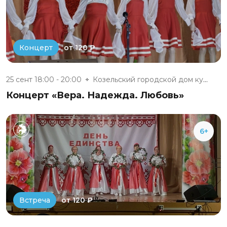
от 120 ₽
Концерт
25 сент 18:00 - 20:00
Козельский городской дом культ...
Концерт «Вера. Надежда. Любовь»
6+
от 120 ₽
Встреча