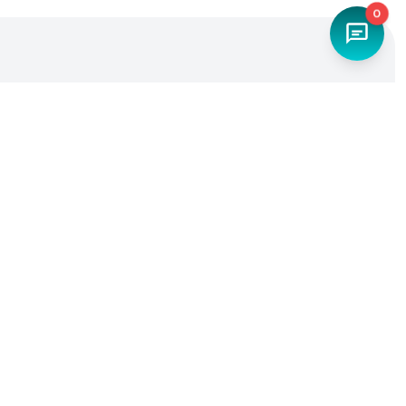
0
Наш телефон
+7 (4842) 27-71-45
Мы в социальных сетях
Разработка и продвижение -