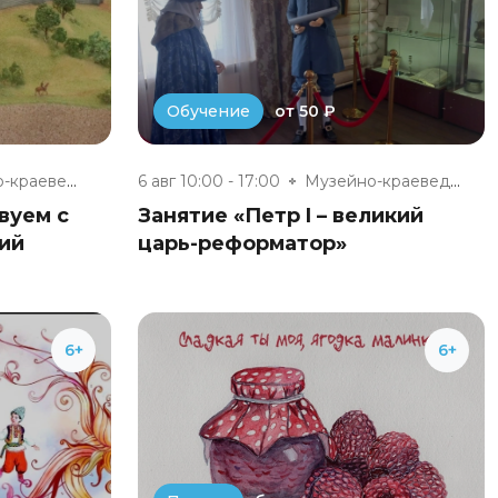
от 50 ₽
Обучение
Музейно-краеведческий комплекс...
6 авг 10:00 - 17:00
Музейно-краеведческий комплекс...
вуем с
Занятие «Петр I – великий
ий
царь-реформатор»
6+
6+