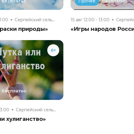
бесплатно
бесплатно
Прочее
21:00
Серпейский сельский дом культу...
15 авг 12:00 - 13:00
краски природы»
«Игры народов Росс
6+
бесплатно
13:00
Серпейский сельский дом культу...
и хулиганство»