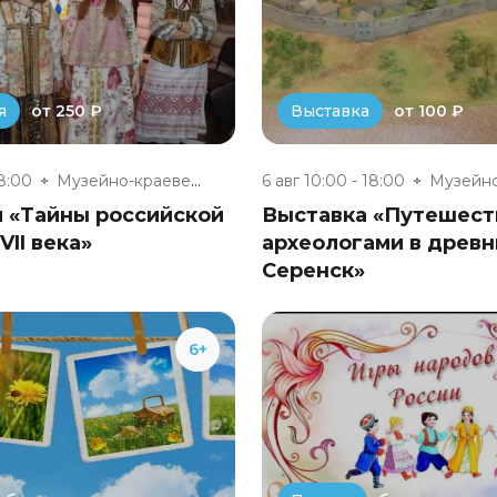
от 250 ₽
от 100 ₽
я
Выставка
18:00
Музейно-краеведческий комплекс...
6 авг 10:00 - 18:00
я «Тайны российской
Выставка «Путешест
VII века»
археологами в древн
Серенск»
6+