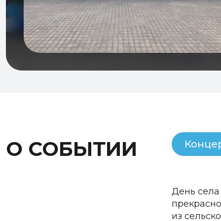
О СОБЫТИИ
Конце
День села
прекрасно
из сельск