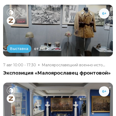
6+
от 110 ₽
Выставка
7 авг 10:00 - 17:30
Малоярославецкий военно-истори...
Экспозиция «Малоярославец фронтовой»
6+