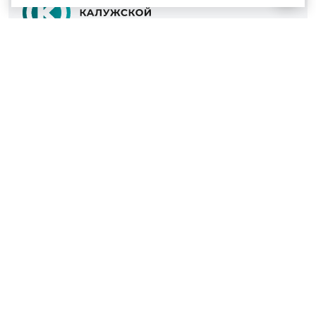
© 2022 - 2026
Культура Калужской области
Проекты
Афиша
Новости
Образование
Интерактивная карта
Пушкинская карта
Вопросы и ответы
Вакансии
Участникам СВО
Наш телефон