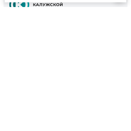
© 2022 - 2026
Культура Калужской области
Проекты
Афиша
Новости
Образование
Интерактивная карта
Пушкинская карта
Вопросы и ответы
Вакансии
Участникам СВО
Наш телефон