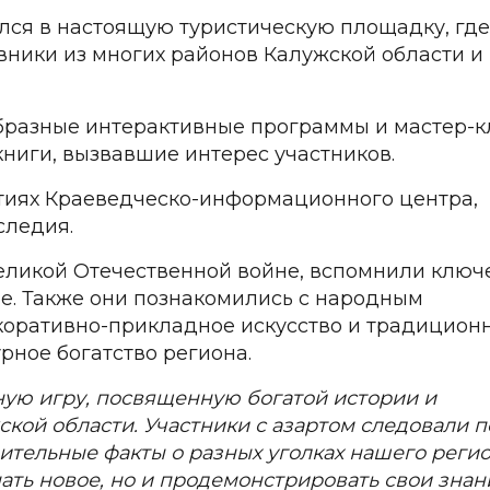
ился в настоящую туристическую площадку, где
вники из многих районов Калужской области и
бразные интерактивные программы и мастер-к
ниги, вызвавшие интерес участников.
ятиях Краеведческо-информационного центра,
следия.
Великой Отечественной войне, вспомнили ключ
ле. Также они познакомились с народным
коративно-прикладное искусство и традицион
рное богатство региона.
ную игру, посвященную богатой истории и
ой области. Участники с азартом следовали п
ительные факты о разных уголках нашего регио
ать новое, но и продемонстрировать свои знан