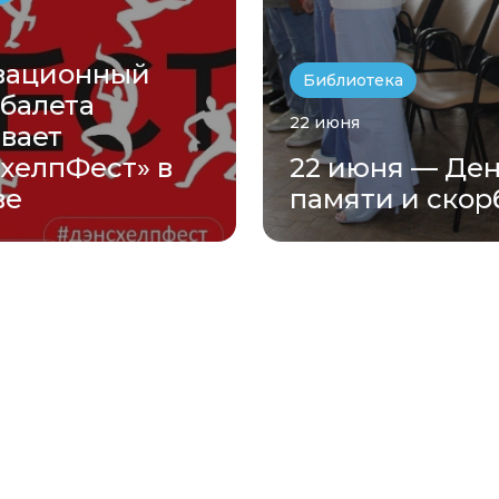
вационный
Библиотека
 балета
22 июня
вает
хелпФест» в
22 июня — Де
ве
памяти и скор