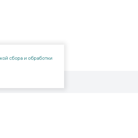
кой сбора и обработки
Проекты
Пушкинская карта
Афиша
Вопросы и ответы
Новости
Вакансии