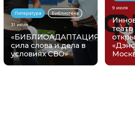
9 июля
Литература
Библиотека
Инно
31 июля
театр
«БИБЛИОАДАПТАЦИЯ:
откры
сила слова и дела в
«Дэнс
условиях СВО»
Моск