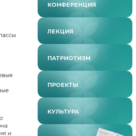
КОНФЕРЕНЦИЯ
ЛЕКЦИЯ
лассы
ПАТРИОТИЗМ
евые
ПРОЕКТЫ
ные
КУЛЬТУРА
о
на.
ия и