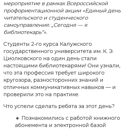
мероприятие в рамках Всероссийской
профориентационной акции «Единый день
читательского и студенческого
самоуправления: „Сегодня — я
библиотекарь“».
Студенты 2
‑
го
курса
Калужского
государственного университета
им
.
К
.
Э
.
Циолковского на
один день
стали
настоящими
библиотекарями
!
Они
узнали
,
что
эта
професс
ия требует широкого
кругозора, разносторонних знаний и
отличных коммуникативных навыков — и
проверили это на практике.
Что успели сделать ребята за этот день?
🔸
Познакомились с работой книжного
абонемента и электронной базой