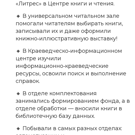
«Литрес» в Центре книги и чтения.
🔸
В универсальном читальном зале
помогали читателям выбирать книги,
записывали их и даже оформили
книжно
‑
иллюстративную
выставку
!
🔸
В Краеведческо
‑
информационном
центре
изучили
информационно
‑
краеведческие
ресурсы
,
освоили
поиск
и
выполнение
спра
вок.
🔸
В отделе комплектования
занимались формированием фонда, а в
отделе обработки — вносили книги в
библиотечную базу данных.
🔸
Побывали в самых разных отделах: