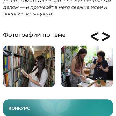
решит
связать свою
жизнь с
библиотечным
делом
—
и
принесёт
в
него
свежие
идеи и
энергию
молодости
!
Фотографии по теме
КОНКУРС