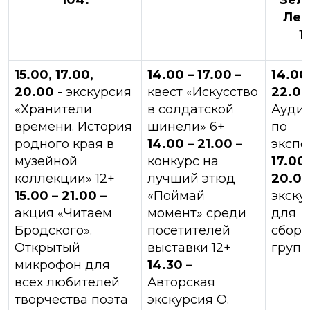
104:
Зеля
Лен
11
15.00, 17.00,
14.00 – 17.00 –
14.00
20.00
- экскурсия
квест «Искусство
22.00
«Хранители
в солдатской
Ауди
времени. История
шинели» 6+
по
родного края в
14.00 – 21.00 –
экспо
музейной
конкурс на
17.00,
коллекции» 12+
лучший этюд
20.00
15.00 – 21.00 –
«Поймай
экску
акция «Читаем
момент» среди
для
Бродского».
посетителей
сбор
Открытый
выставки 12+
групп
микрофон для
14.30 –
всех любителей
Авторская
творчества поэта
экскурсия О.