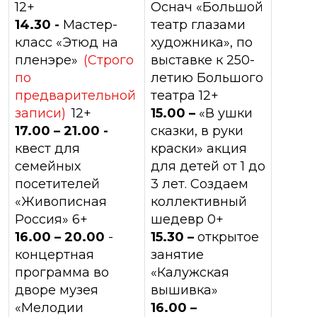
12+
Оснач «Большой
14.30 -
Мастер-
театр глазами
класс «Этюд на
художника», по
пленэре»
(Строго
выставке к 250-
по
летию Большого
предварительной
театра 12+
записи)
12+
15.00 –
«В ушки
17.00 – 21.00 -
сказки, в руки
квест для
краски» акция
семейных
для детей от 1 до
посетителей
3 лет. Создаем
«Живописная
коллективный
Россия» 6+
шедевр 0+
16.00 – 20.00
-
15.30 –
открытое
концертная
занятие
программа во
«Калужская
дворе музея
вышивка»
«Мелодии
16.00 –