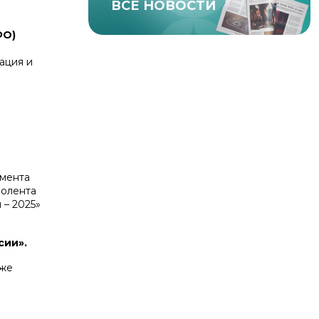
ВСЕ НОВОСТИ
ФО)
ация и
амента
золента
 – 2025»
сии».
кже