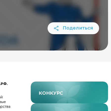
Поделиться
.РФ.
КОНКУРС
ой
вые
арства