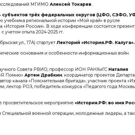
х исследований МГИМО
Алексей Токарев
.
 субъектов трёх федеральных округов (ЦФО, СЗФО, У
 учебника региональной истории «Мой край» в русле
а «История России». В ходе конференции состоится презент
 учетом опыта 2024-2025 гг.
рьская ул., 17А) стартует
Лекторий «История.РФ. Калуга».
орические основания и особенности информационных войн
аучного Совета РВИО,
профессор ИОН РАНХиГС
Наталия
 «Я Помню»
Артем Драбкин
; координатор проектов Департ
 автор канала «Пояснительная бригада», участник проекта «И
рии, лектор РОЗ, победитель конкурса «Педагого года Москвы
е просветительское мероприятие
«История.РФ: во имя Рос
и Специальной военной операции, молодежные лидеры, а та