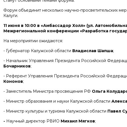
станут основными темами форума.
Форум объединит несколько научно-просветительских мер
Калуги.
11 июня в 10:00 в «Амбассадор Холл» (ул. Автомобильн
Межрегиональной конференции «Разработка государ
На мероприятии ожидаются:
- Губернатор Калужской области
Владислав Шапша
;
- Начальник Управления Президента Российской Федераци
Бочарников
;
- Референт Управления Президента Российской Федераци
Кононов
;
- Заместитель Министра просвещения РФ
Ольга Колудар
- Министр образования и науки Калужской области
Алекс
- Министр культуры и туризма Калужской области
Павел С
-
Научный директор РВИО
Михаил Мягков
;