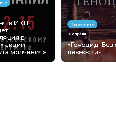
тизм
ня в ИКЦ
Патриотизм
дёт
16 апреля
ляция в
х акции
«Геноцид. Без
та молчания»
давности»