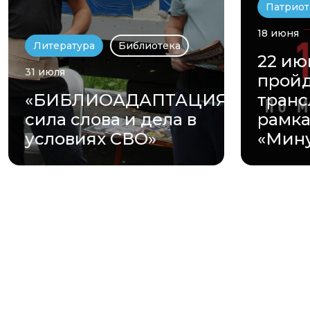
Патрио
18 июня
Литература
Библиотека
22 ию
31 июля
прой
«БИБЛИОАДАПТАЦИЯ:
транс
сила слова и дела в
рамка
условиях СВО»
«Мину