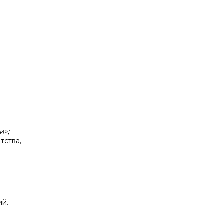
и»;
тства,
ий.