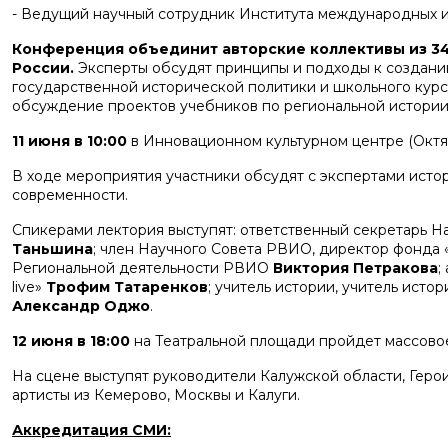
- Ведущий научный сотрудник Института международны
Конференция объединит авторские коллективы из 34
России.
Эксперты обсудят принципы и подходы к созданию
государственной исторической политики и школьного курс
обсуждение проектов учебников по региональной истории с
11 июня в 10:00
в Инновационном культурном центре (Октяб
В ходе мероприятия участники обсудят с экспертами ист
современности.
Спикерами лектория выступят: ответственный секретарь Н
Таньшина
; член Научного Совета РВИО, директор фонда
Региональной деятельности РВИО
Виктория Петракова
;
live»
Трофим Татаренков
; учитель истории, учитель исто
Александр Оджо
.
12 июня в 18:00
на Театральной площади пройдет массово
На сцене выступят руководители Калужской области, Геро
артисты из Кемерово, Москвы и Калуги.
Аккредитация СМИ: