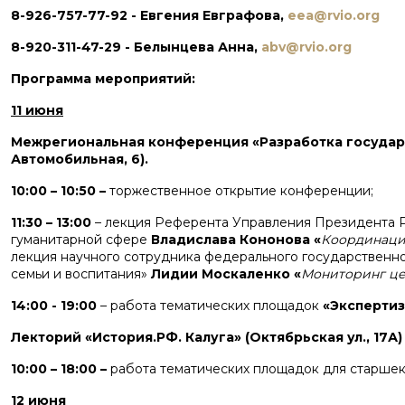
8-926-757-77-92 - Евгения Евграфова,
eea@rvio.org
8-920-311-47-29 - Белынцева Анна,
abv@rvio.org
Программа мероприятий:
11 июня
Межрегиональная конференция «Разработка государс
Автомобильная, 6).
10:00 – 10:50 –
торжественное открытие конференции;
11:30 – 13:00
– лекция Референта Управления Президента 
гуманитарной сфере
Владислава Кононова «
Координация
лекция научного сотрудника федерального государственно
семьи и воспитания»
Лидии Москаленко «
Мониторинг це
14:00 - 19:00
– работа тематических площадок
«Экспертиз
Лекторий «История.РФ. Калуга» (Октябрьская ул., 17А)
10:00 – 18:00 –
работа тематических площадок для старшек
12 июня