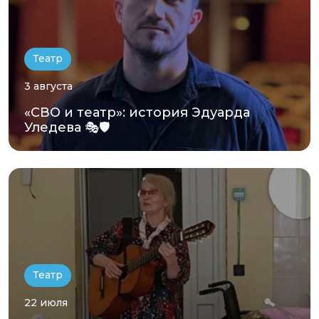
Театр
3 августа
«СВО и театр»: история Эдуарда
Уледева 🎭🛡️
Театр
22 июля