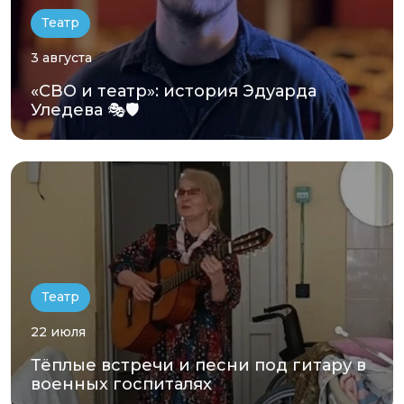
Театр
3 августа
«СВО и театр»: история Эдуарда
Уледева 🎭🛡️
Театр
22 июля
Тёплые встречи и песни под гитару в
военных госпиталях