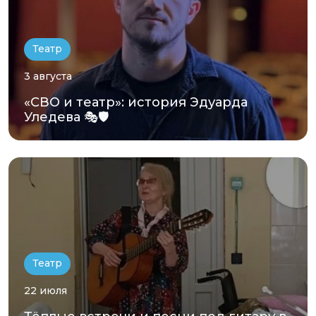
Театр
3 августа
«СВО и театр»: история Эдуарда
Уледева 🎭🛡️
Театр
22 июля