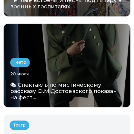
Тёплые встречи и песни под гитару в
военных госпиталях
Театр
20 июля
🎭 Спектакль по мистическому
рассказу Ф.М.Достоевского показан
на фест...
Театр