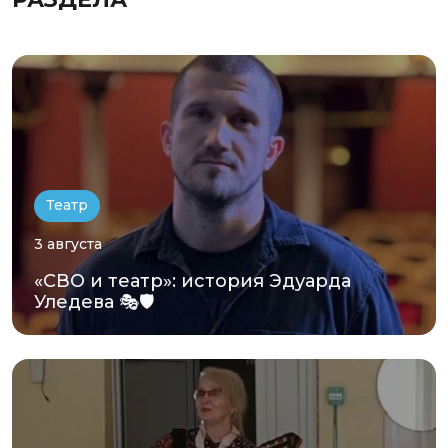
Театр
3 августа
«СВО и театр»: история Эдуарда
Уледева 🎭🛡️