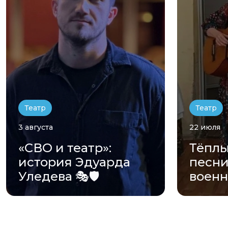
Театр
Театр
3 августа
22 июля
«СВО и театр»:
Тёплы
история Эдуарда
песни
Уледева 🎭🛡️
военн