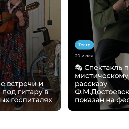
Театр
20 июля
🎭 Спектакль 
мистическому
е встречи и
рассказу
 под гитару в
Ф.М.Достоевск
ых госпиталях
показан на фест