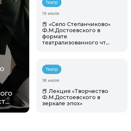
Театр
19 июля
📕 «Село Степанчиково»
Ф.М.Достоевского в
формате
театрализованного чт...
по
Театр
18 июля
📕 Лекция «Творчество
ого
Ф.М.Достоевского в
...
зеркале эпох»