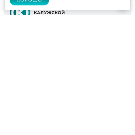
© 2022 - 2026
Культура Калужской области
Проекты
Афиша
Новости
Образование
Интерактивная карта
Пушкинская карта
Вопросы и ответы
Вакансии
Участникам СВО