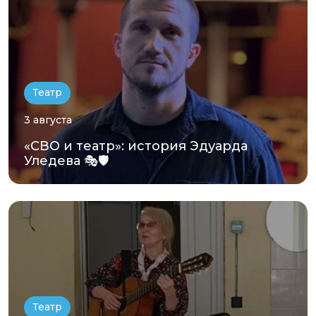
Театр
3 августа
«СВО и театр»: история Эдуарда
Уледева 🎭🛡️
Театр