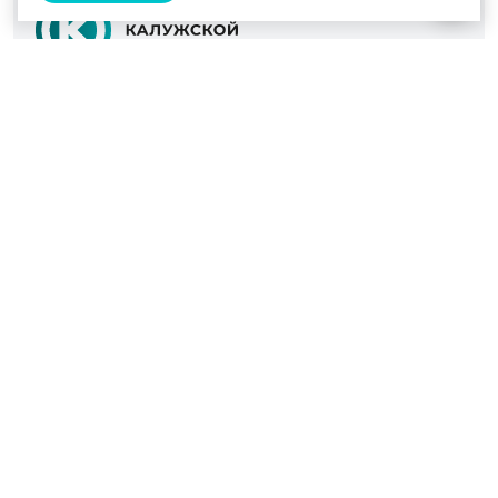
© 2022 - 2026
Культура Калужской области
Проекты
Афиша
Новости
Образование
Интерактивная карта
Пушкинская карта
Вопросы и ответы
Вакансии
Участникам СВО
Наш телефон