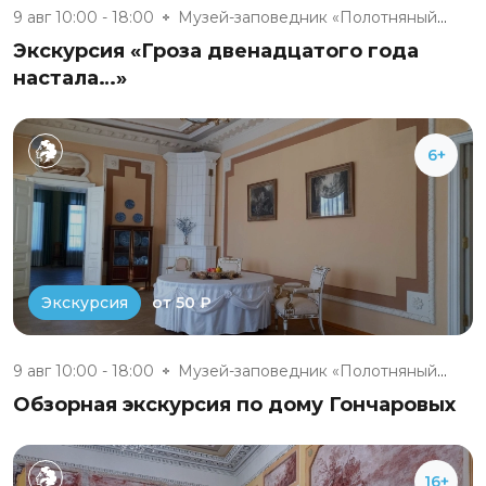
9 авг 10:00 - 18:00
Музей-заповедник «Полотняный З...
Экскурсия «Гроза двенадцатого года
настала…»
6+
от 50 ₽
Экскурсия
9 авг 10:00 - 18:00
Музей-заповедник «Полотняный З...
Обзорная экскурсия по дому Гончаровых
16+