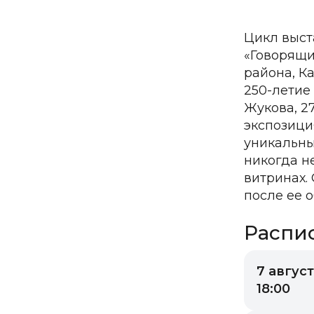
Цикл выст
«Говорящи
района, К
250-летие
Жукова, 2
экспозици
уникальны
никогда н
витринах. 
после ее 
Распи
7 август
18:00