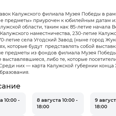
авок Калужского филиала Музея Победы в рам
е предметы» приурочен к юбилейным датам из
алужской области, таким как: 85-летие начала 
 Калужского наместничества, 230-летие Калужс
70-летие села Угодский Завод (ныне город Жук
ях, которые будут представлять собой выстав
е предметы из фондов филиала Музея Победы «
е выставлявшиеся, либо те, которые посетители
Среди них — карта Калужской губернии конца X
образования.
сание
а 10:00 -
8 августа 10:00 -
9 август
18:00
18:00