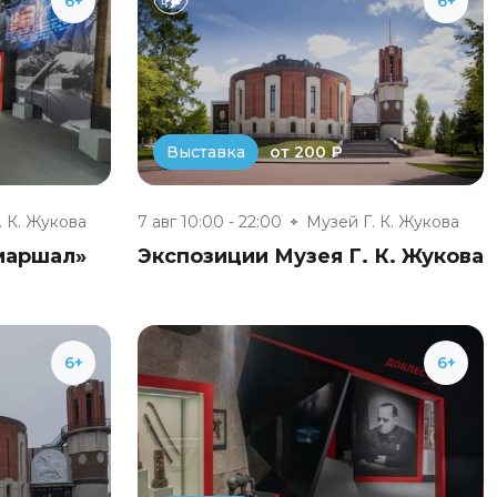
6+
6+
от 200 ₽
Выставка
. К. Жукова
7 авг 10:00 - 22:00
Музей Г. К. Жукова
маршал»
Экспозиции Музея Г. К. Жукова
6+
6+