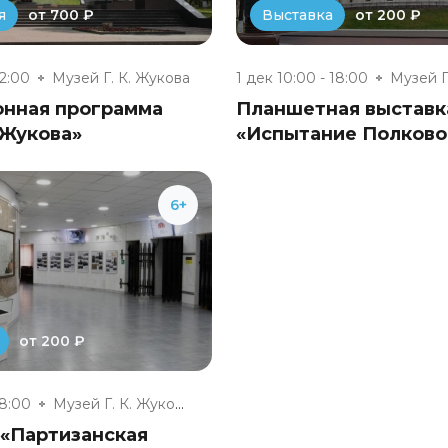
от 700 ₽
от 200 ₽
я
Выставка
22:00
Музей Г. К. Жукова
1 дек 10:00 - 18:00
онная программа
Планшетная выставк
 Жукова»
«Испытание Полково
6+
от 200 ₽
18:00
Музей Г. К. Жукова
 «Партизанская