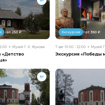
6+
от 250 ₽
от 350 ₽
я
Экскурсия
22:00
Музей Г. К. Жукова
7 авг 10:00 - 22:00
Музей Г
я «Детство
Экскурсия «Победы 
ца»
6+