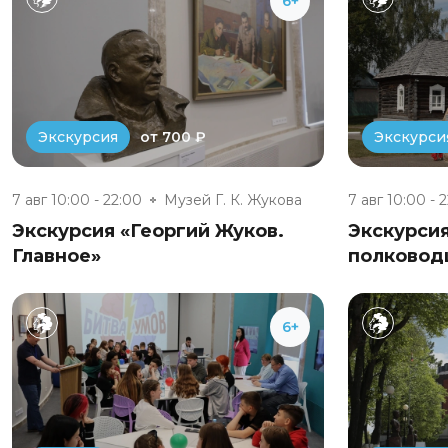
6+
от 700 ₽
Экскурсия
Экскурси
7 авг 10:00 - 22:00
Музей Г. К. Жукова
7 авг 10:00 - 
Экскурсия «Георгий Жуков.
Экскурси
Главное»
полковод
6+