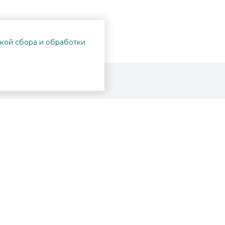
кой сбора и обработки
Проекты
Пушкинская карта
Афиша
Вопросы и ответы
Новости
Вакансии
Образование
Участникам СВО
Интерактивная карта