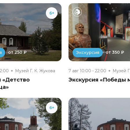
6+
от 250 ₽
от 350 ₽
я
Экскурсия
22:00
Музей Г. К. Жукова
7 авг 10:00 - 22:00
Музей Г
я «Детство
Экскурсия «Победы 
ца»
6+