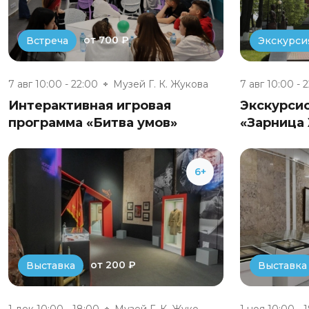
от 700 ₽
Встреча
Экскурси
7 авг 10:00 - 22:00
Музей Г. К. Жукова
7 авг 10:00 - 
Интерактивная игровая
Экскурси
программа «Битва умов»
«Зарница
6+
от 200 ₽
Выставка
Выставка
1 дек 10:00 - 18:00
Музей Г. К. Жукова
1 ноя 10:00 - 