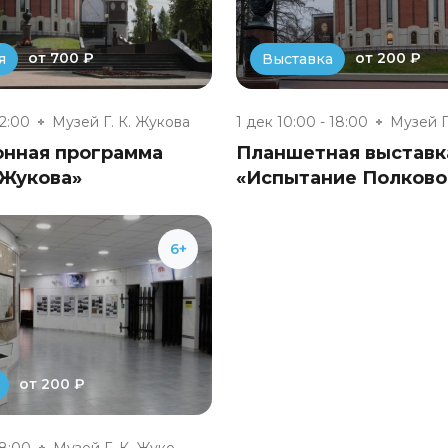
от 700 ₽
от 200 ₽
я
Выставка
22:00
Музей Г. К. Жукова
1 дек 10:00 - 18:00
онная программа
Планшетная выставк
 Жукова»
«Испытание Полково
6+
от 200 ₽
18:00
Музей Г. К. Жукова