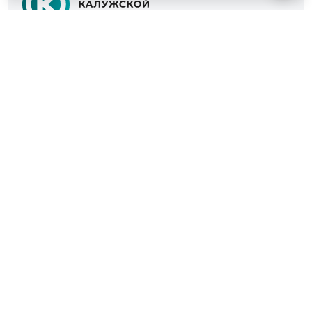
© 2022 - 2026
Культура Калужской области
Проекты
Афиша
Новости
Образование
Интерактивная карта
Пушкинская карта
Вопросы и ответы
Вакансии
Участникам СВО
Наш телефон
+7 (4842) 27-71-45