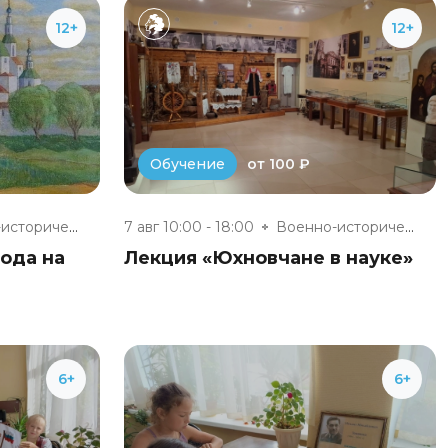
12+
12+
от 100 ₽
Обучение
Военно-исторический музей «Юхн...
7 авг 10:00 - 18:00
Военно-исторический музей «Юхн...
ода на
Лекция «Юхновчане в науке»
6+
6+