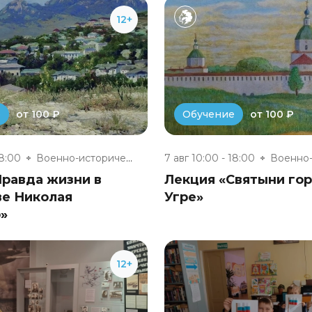
12+
от 100 ₽
от 100 ₽
е
Обучение
18:00
Военно-исторический музей «Юхн...
7 авг 10:00 - 18:00
Правда жизни в
Лекция «Святыни гор
ве Николая
Угре»
»
12+