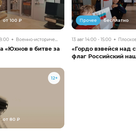
от 100 ₽
бесплатно
Прочее
18:00
Военно-исторический музей «Юхн...
13 авг 14:00 - 15:00
 «Юхнов в битве за
«Гордо взвейся над с
флаг Российский на
12+
от 80 ₽