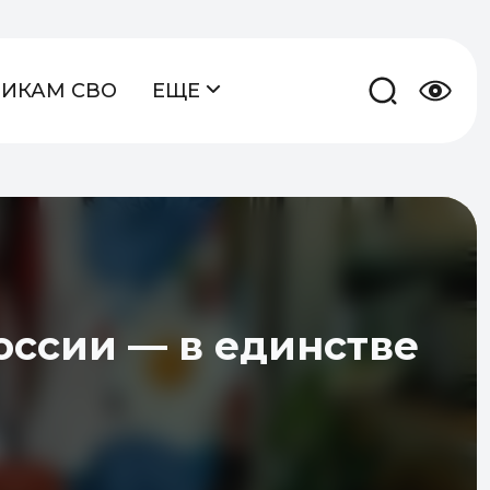
НИКАМ СВО
ЕЩЕ
оссии — в единстве