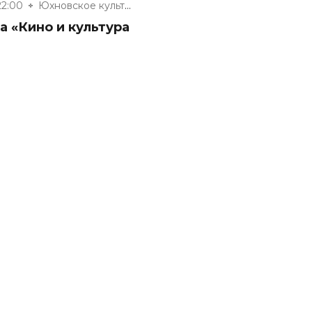
22:00
Юхновское культурно-досуговое...
 «Кино и культура