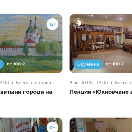
12+
от 100 ₽
от 100 ₽
е
Обучение
18:00
Военно-исторический музей «Юхн...
8 авг 10:00 - 18:00
вятыни города на
Лекция «Юхновчане в
0+