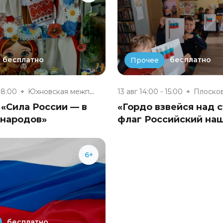
бесплатно
бесплатно
Прочее
18:00
Юхновская межпоселенческая биб...
13 авг 14:00 - 15:00
«Сила России — в
«Гордо взвейся над с
 народов»
флаг Российский на
6+
бесплатно