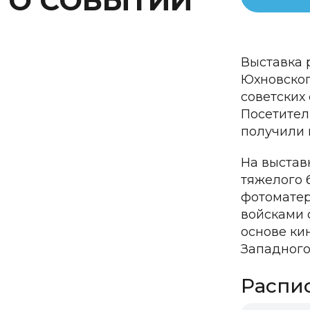
О СОБЫТИИ
Выставка 
Юхновского
советских
Посетител
получили 
На выстав
тяжелого б
фотоматер
войсками 
основе ки
Западного
Распи