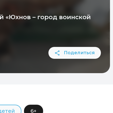
й «Юхнов – город воинской
Поделиться
детей
6+