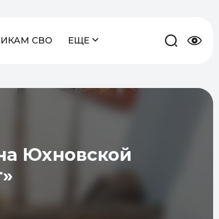
НИКАМ СВО
ЕЩЕ
на Юхновской
т»