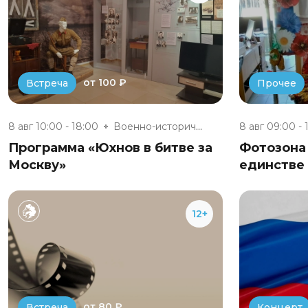
от 100 ₽
Встреча
Прочее
8 авг 10:00 - 18:00
Военно-исторический музей «Юхн...
8 авг 09:00 - 
Программа «Юхнов в битве за
Фотозона 
Москву»
единстве
12+
от 80 ₽
Встреча
Концерт