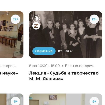
12+
12+
от 100 ₽
Обучение
Военно-исторический музей «Юхн...
8 авг 10:00 - 18:00
Военно-исторический музей «Юхн...
 науке»
Лекция «Судьба и творчество
М. М. Яншина»
6+
6+