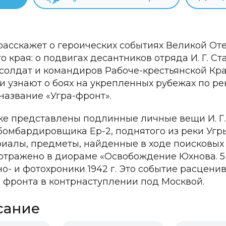
расскажет о героических событиях Великой От
 края: о подвигах десантников отряда И. Г. Ст
 солдат и командиров Рабоче-крестьянской Кр
и узнают о боях на укрепленных рубежах по рек
название «Угра-фронт».
ке представлены подлинные личные вещи И. Г. 
омбардировщика Ер-2, поднятого из реки Угры 
иалы, предметы, найденные в ходе поисковых 
отражено в диораме «Освобождение Юхнова. 5 м
но- и фотохроники 1942 г. Это событие расцени
 фронта в контрнаступлении под Москвой.
сание