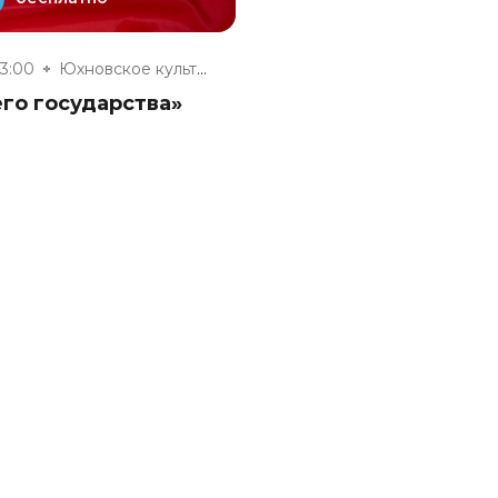
13:00
Юхновское культурно-досуговое...
го государства»