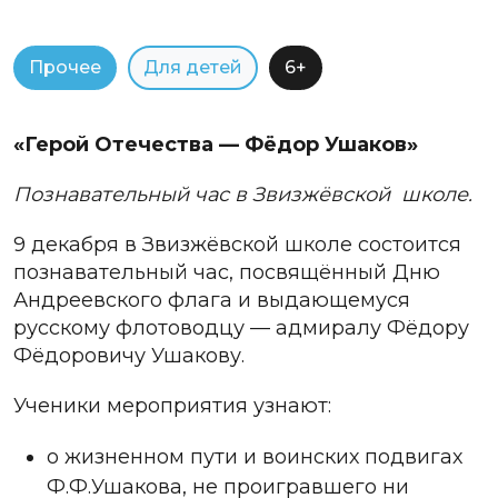
Прочее
Для детей
6+
«Герой Отечества — Фёдор Ушаков»
Познавательный час в Звизжёвской школе.
9
декабря
в
Звизжёвской
школе
состоится
познавательный
час
,
посвящённый
Дню
Андреевского
флага
и
выдающемуся
русскому
флотоводцу
—
адмиралу
Фёдору
Фёдоровичу
Ушакову
.
Ученики мероприятия узнают:
о жизненном пути и воинских подвигах
Ф.
Ф
.
Ушакова
,
не
проигравшего
ни