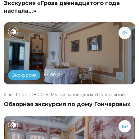
Экскурсия «Гроза двенадцатого года
настала…»
6+
от 50 ₽
Экскурсия
6 авг 10:00 - 18:00
Музей-заповедник «Полотняный З...
Обзорная экскурсия по дому Гончаровых
16+