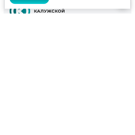
© 2022 - 2026
Культура Калужской области
Проекты
Афиша
Новости
Образование
Интерактивная карта
Пушкинская карта
Вопросы и ответы
Вакансии
Участникам СВО
Наш телефон