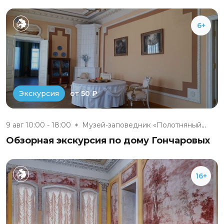
6+
от 50 ₽
Экскурсия
9 авг 10:00 - 18:00
Музей-заповедник «Полотняный З...
Обзорная экскурсия по дому Гончаровых
16+