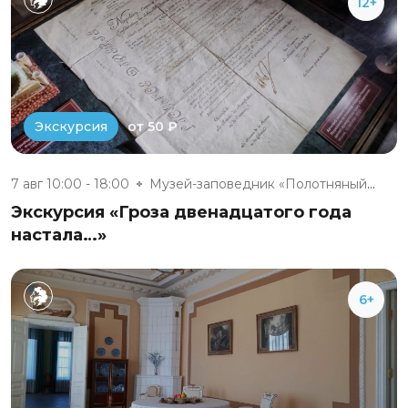
12+
от 50 ₽
Экскурсия
7 авг 10:00 - 18:00
Музей-заповедник «Полотняный З...
Экскурсия «Гроза двенадцатого года
настала…»
6+