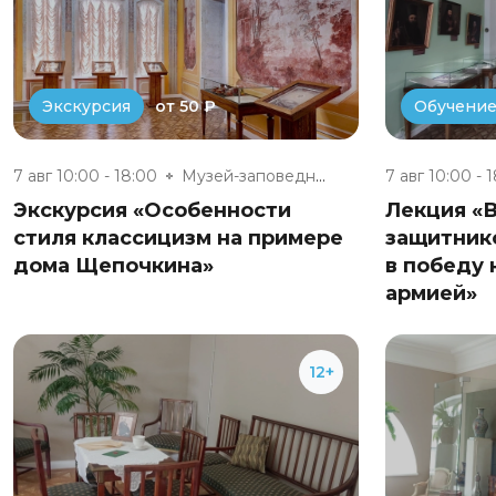
от 50 ₽
Экскурсия
Обучени
7 авг 10:00 - 18:00
Музей-заповедник «Полотняный З...
7 авг 10:00 - 
Экскурсия «Особенности
Лекция «
стиля классицизм на примере
защитник
дома Щепочкина»
в победу 
армией»
12+