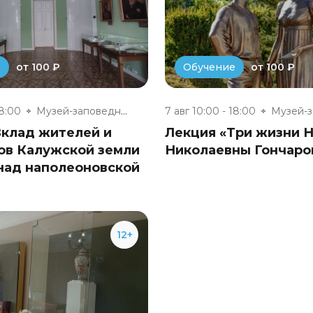
от 100 ₽
от 100 ₽
е
Обучение
18:00
Музей-заповедник «Полотняный З...
7 авг 10:00 - 18:00
Вклад жителей и
Лекция «Три жизни 
ов Калужской земли
Николаевны Гончаро
над наполеоновской
12+