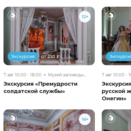
12+
от 250 ₽
Экскурсия
Экскурси
7 авг 10:00 - 18:00
Музей-заповедник «Полотняный З...
7 авг 10:00 - 
Экскурсия «Премудрости
Экскурси
солдатской службы»
русской ж
Онегин»
16+