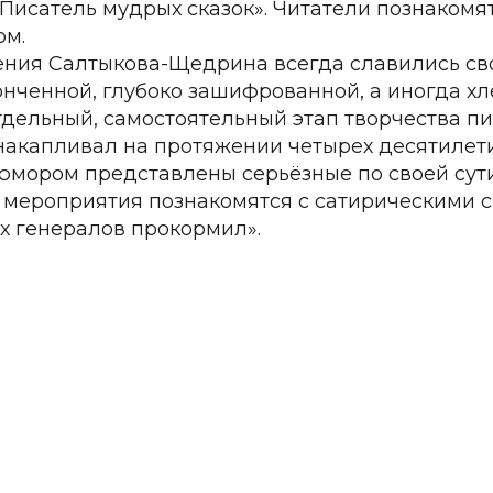
"Писатель мудрых сказок». Читатели познакомят
ом.
ния Салтыкова-Щедрина всегда славились св
онченной, глубоко зашифрованной, а иногда хлё
отдельный, самостоятельный этап творчества пи
 накапливал на протяжении четырех десятилети
с юмором представлены серьёзные по своей су
 мероприятия познакомятся с сатирическими с
х генералов прокормил».