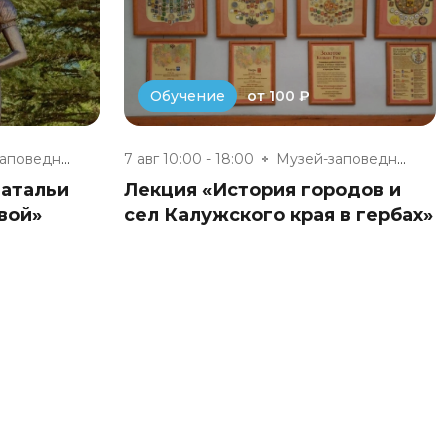
от 100 ₽
Обучение
Музей-заповедник «Полотняный З...
7 авг 10:00 - 18:00
Музей-заповедник «Полотняный З...
Натальи
Лекция «История городов и
вой»
сел Калужского края в гербах»