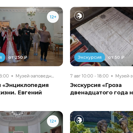
12+
от 250 ₽
от 50 ₽
я
Экскурсия
18:00
Музей-заповедник «Полотняный З...
7 авг 10:00 - 18:00
я «Энциклопедия
Экскурсия «Гроза
изни. Евгений
двенадцатого года 
12+