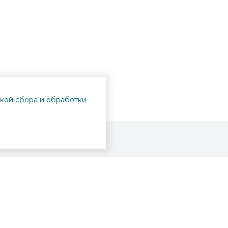
кой сбора и обработки
Проекты
Пушкинская карта
Афиша
Вопросы и ответы
Новости
Вакансии