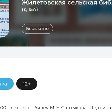
Жилетовская сельская биб
(д 15А)
Бесплатно
вка
12+
200 - летнего юбилея М. Е. Салтыкова-Щедрин