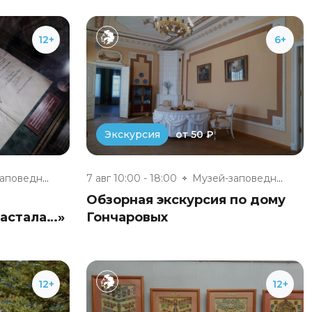
12+
6+
от 50 ₽
Экскурсия
Музей-заповедник «Полотняный З...
7 авг 10:00 - 18:00
Музей-заповедник «Полотняный З...
Обзорная экскурсия по дому
настала…»
Гончаровых
12+
12+