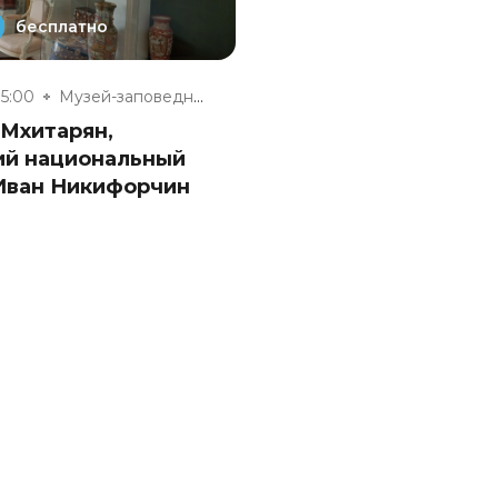
бесплатно
15:00
Музей-заповедник «Полотняный З...
 Мхитарян,
ий национальный
 Иван Никифорчин