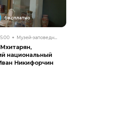
бесплатно
15:00
Музей-заповедник «Полотняный З...
 Мхитарян,
ий национальный
 Иван Никифорчин