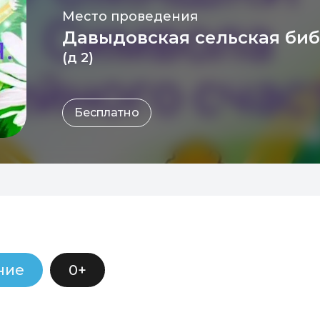
Место проведения
Давыдовская сельская би
(д 2)
Бесплатно
ние
0+