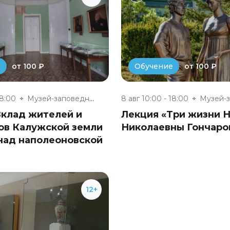
от 100 ₽
от 100 ₽
е
Обучение
18:00
Музей-заповедник «Полотняный З...
8 авг 10:00 - 18:00
Вклад жителей и
Лекция «Три жизни 
ов Калужской земли
Николаевны Гончаро
над наполеоновской
12+