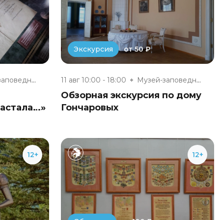
от 50 ₽
Экскурсия
Музей-заповедник «Полотняный З...
11 авг 10:00 - 18:00
Музей-заповедник «Полотняный З...
Обзорная экскурсия по дому
настала…»
Гончаровых
12+
12+