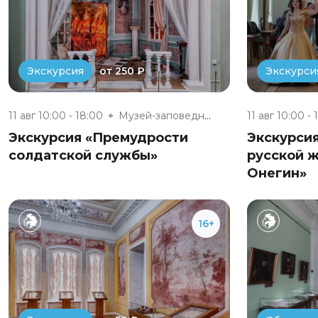
от 250 ₽
Экскурсия
Экскурси
11 авг 10:00 - 18:00
Музей-заповедник «Полотняный З...
11 авг 10:00 - 
Экскурсия «Премудрости
Экскурси
солдатской службы»
русской ж
Онегин»
16+