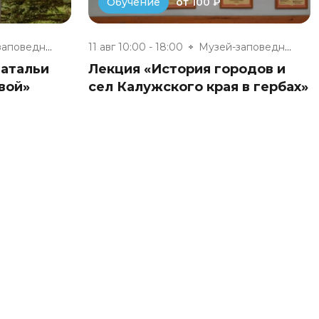
от 100 ₽
Обучение
Музей-заповедник «Полотняный З...
11 авг 10:00 - 18:00
Музей-заповедник «Полотняный З...
Натальи
Лекция «История городов и
вой»
сел Калужского края в гербах»