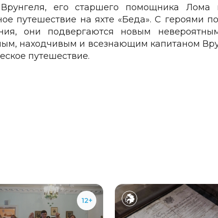
 Врунгеля, его старшего помощника Лома 
ное путешествие на яхте «Беда». С героями 
ния, они подвергаются новым невероятным
ым, находчивым и всезнающим капитаном Вру
еское путешествие.
12+