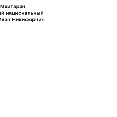
 Мхитарян,
ий национальный
 Иван Никифорчин