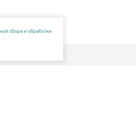
кой сбора и обработки
Проекты
Пушкинская карта
Афиша
Вопросы и ответы
Новости
Вакансии
Образование
Участникам СВО
Интерактивная карта