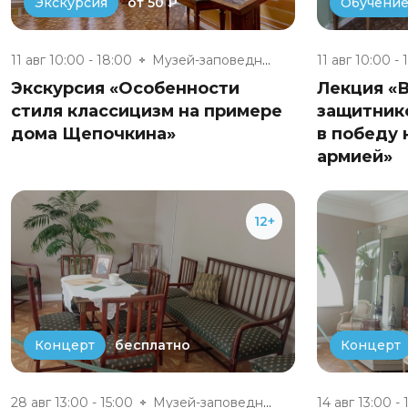
от 50 ₽
Экскурсия
Обучени
11 авг 10:00 - 18:00
Музей-заповедник «Полотняный З...
11 авг 10:00 - 
Экскурсия «Особенности
Лекция «
стиля классицизм на примере
защитник
дома Щепочкина»
в победу 
армией»
12+
бесплатно
Концерт
Концерт
28 авг 13:00 - 15:00
Музей-заповедник «Полотняный З...
14 авг 13:00 - 