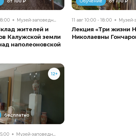
от 100 ₽
от 100 ₽
е
Обучение
18:00
Музей-заповедник «Полотняный З...
11 авг 10:00 - 18:00
Вклад жителей и
Лекция «Три жизни 
ов Калужской земли
Николаевны Гончаро
над наполеоновской
12+
бесплатно
15:00
Музей-заповедник «Полотняный З...