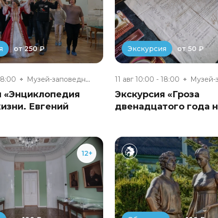
от 250 ₽
от 50 ₽
я
Экскурсия
18:00
Музей-заповедник «Полотняный З...
11 авг 10:00 - 18:00
я «Энциклопедия
Экскурсия «Гроза
изни. Евгений
двенадцатого года 
12+