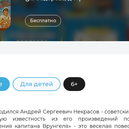
Бесплатно
е
Для детей
6+
одился Андрей Сергеевич Некрасов - советский 
ую известность из его произведений п
ния капитана Врунгеля» - это веселая пове