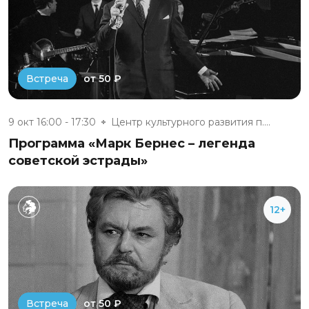
от 50 ₽
Встреча
9 окт 16:00 - 17:30
Центр культурного развития п....
Программа «Марк Бернес – легенда
советской эстрады»
12+
от 50 ₽
Встреча