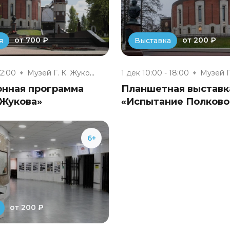
от 700 ₽
от 200 ₽
я
Выставка
22:00
Музей Г. К. Жукова
1 дек 10:00 - 18:00
онная программа
Планшетная выставк
 Жукова»
«Испытание Полково
6+
от 200 ₽