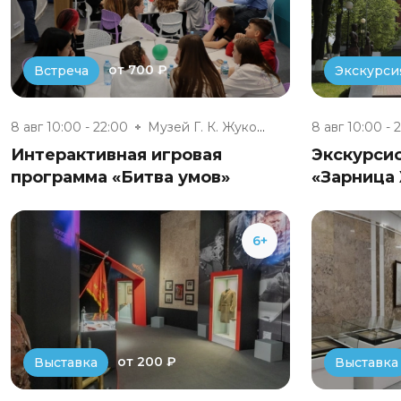
от 700 ₽
Встреча
Экскурси
8 авг 10:00 - 22:00
Музей Г. К. Жукова
8 авг 10:00 - 
Интерактивная игровая
Экскурси
программа «Битва умов»
«Зарница
6+
от 200 ₽
Выставка
Выставка