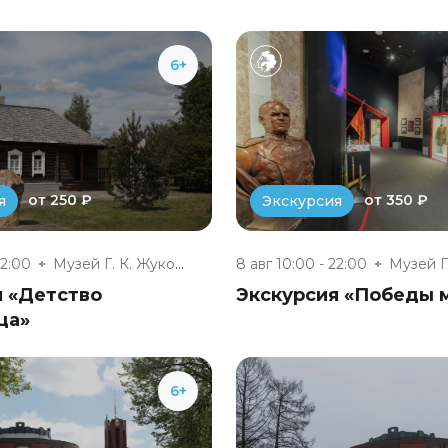
6+
от 250 ₽
от 350 ₽
я
Экскурсия
22:00
Музей Г. К. Жукова
8 авг 10:00 - 22:00
я «Детство
Экскурсия «Победы 
ца»
6+