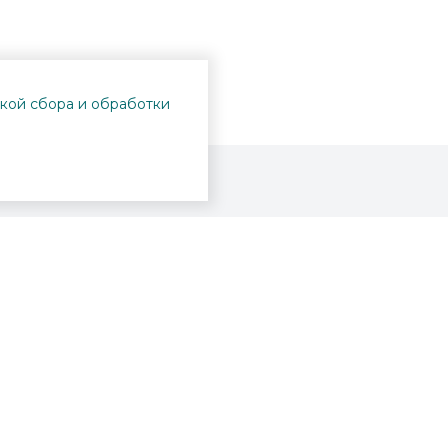
кой сбора и обработки
Проекты
Пушкинская карта
Афиша
Вопросы и ответы
Новости
Вакансии
Образование
Участникам СВО
Интерактивная карта