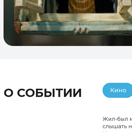
О СОБЫТИИ
Кино
Жил-был м
слышать ни