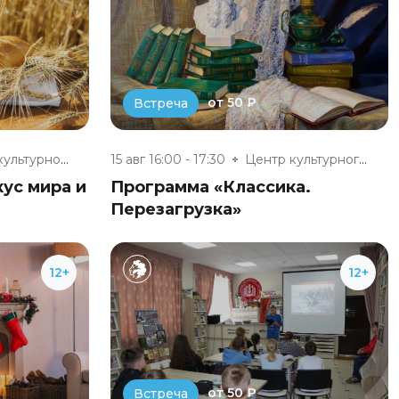
от 50 ₽
Встреча
Центр культурного развития п....
15 авг 16:00 - 17:30
Центр культурного развития п....
кус мира и
Программа «Классика.
Перезагрузка»
12+
12+
от 50 ₽
Встреча