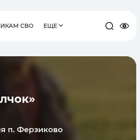
НИКАМ СВО
ЕЩЕ
лчок»
я п. Ферзиково