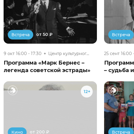
от 50 ₽
Встреча
Встреча
9 окт 16:00 - 17:30
Центр культурного развития п....
25 сент 16:00 
Программа «Марк Бернес –
Программ
легенда советской эстрады»
– судьба 
12+
от 200 ₽
Кино
Встреча