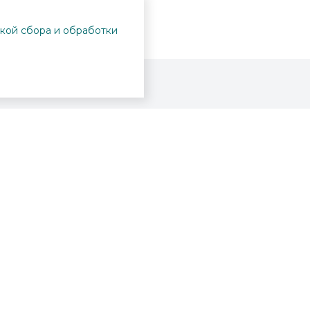
кой сбора и обработки
Проекты
Пушкинская карта
Афиша
Вопросы и ответы
Новости
Вакансии
Образование
Участникам СВО
Интерактивная карта
вательское соглашение