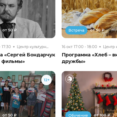
от 50 ₽
от 50 ₽
Встреча
- 17:30
Центр культурного развития п....
16 окт 17:00 - 18:00
а «Сергей Бондарчук
Программа «Хлеб – в
и фильмы»
дружбы»
12+
от 50 ₽
от 100 ₽
Обучение