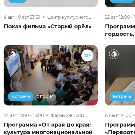
4 авг - 9 авг 23:59
Центр культурного развития п....
22 авг 12:00 - 
Показ фильма «Старый орёл»
Программ
гордость,
12+
от 50 ₽
Встреча
Встреча
24 авг 12:00 - 13:00
Ферзиковская центральная район...
8 сент 14:00 -
Программа «От края до края:
Программ
культура многонациональной
«Первоот