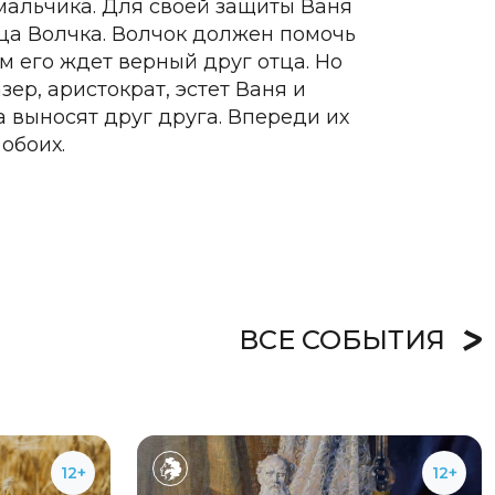
альчика. Для своей защиты Ваня
ца Волчка. Волчок должен помочь
м его ждет верный друг отца. Но
ер, аристократ, эстет Ваня и
 выносят друг друга. Впереди их
обоих.
ВСЕ СОБЫТИЯ
12+
12+