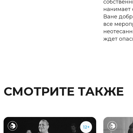
собственн
нанимает 
Ване добр
все мероп
неотесанн
ждет опас
СМОТРИТЕ ТАКЖЕ
12+