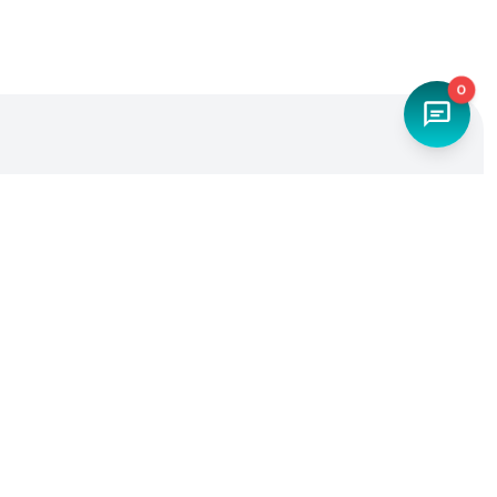
0
Наш телефон
+7 (4842) 27-71-45
Мы в социальных сетях
Разработка и продвижение -