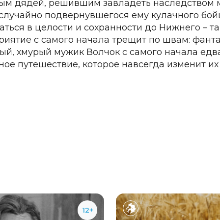
ым дядей, решившим завладеть наследством м
случайно подвернувшегося ему кулачного бой
аться в целости и сохранности до Нижнего – та
риятие с самого начала трещит по швам: фантаз
ый, хмурый мужик Волчок с самого начала едва
ное путешествие, которое навсегда изменит их 
12+