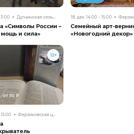
13:00
Дугнинская сельская библиотека
18 дек 14:00 - 15:00
а «Символы России –
Семейный арт-верни
 мощь и сила»
«Новогодний декор»
12+
от 50 ₽
 15:00
Ферзиковская центральная район...
а
крыватель