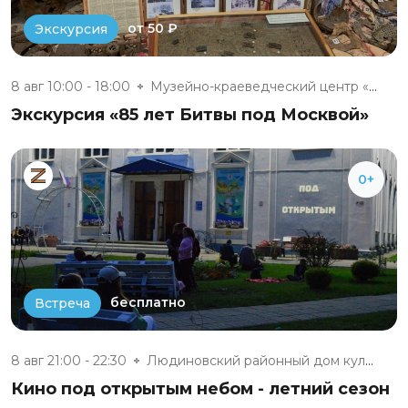
от 50 ₽
Экскурсия
8 авг 10:00 - 18:00
Музейно-краеведческий центр «М...
Экскурсия «85 лет Битвы под Москвой»
0+
бесплатно
Встреча
8 авг 21:00 - 22:30
Людиновский районный дом культ...
Кино под открытым небом - летний сезон