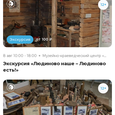
12+
от 100 ₽
Экскурсия
8 авг 10:00 - 18:00
Музейно-краеведческий центр «М...
Экскурсия «Людиново наше – Людиново
есть!»
12+