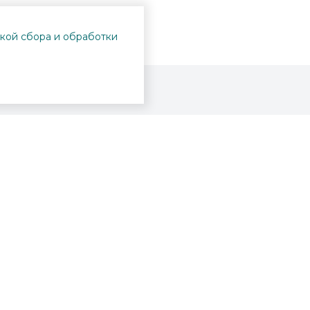
кой сбора и обработки
Проекты
Пушкинская карта
Афиша
Вопросы и ответы
Новости
Вакансии
Образование
Участникам СВО
Интерактивная карта