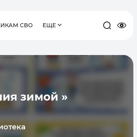
НИКАМ СВО
ЕЩЕ
ия зимой »
иотека