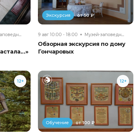
от 50 ₽
Экскурсия
Музей-заповедник «Полотняный З...
9 авг 10:00 - 18:00
Музей-заповедник «Полотняный З...
Обзорная экскурсия по дому
настала…»
Гончаровых
12+
12+
от 100 ₽
Обучение