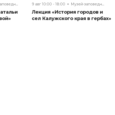
Музей-заповедник «Полотняный З...
9 авг 10:00 - 18:00
Музей-заповедник «Полотняный З...
Натальи
Лекция «История городов и
вой»
сел Калужского края в гербах»