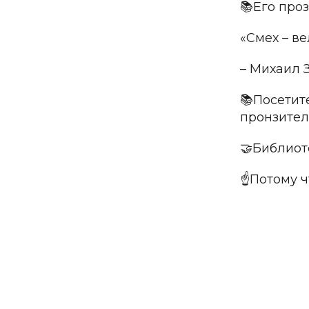
📚Его проз
«Смех – в
– Михаил 
📚Посетит
пронзител
🤝Библиоте
☝️Потому ч