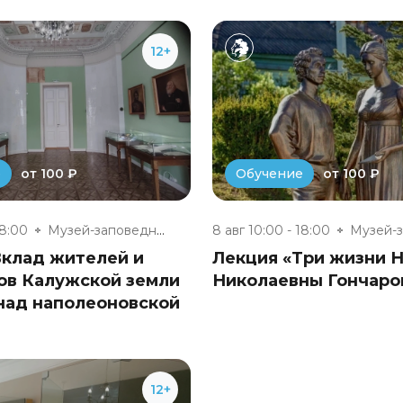
12+
от 100 ₽
от 100 ₽
е
Обучение
18:00
Музей-заповедник «Полотняный З...
8 авг 10:00 - 18:00
Вклад жителей и
Лекция «Три жизни 
ов Калужской земли
Николаевны Гончаро
над наполеоновской
12+