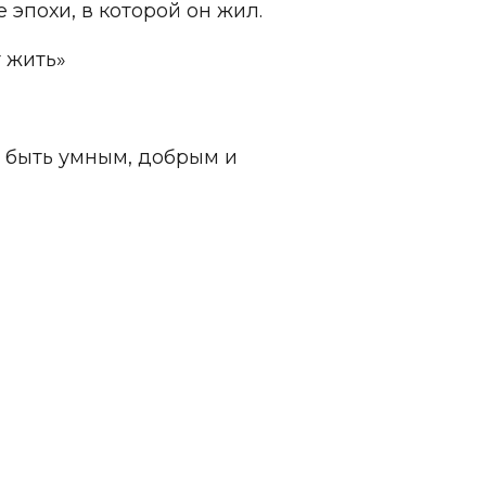
е эпохи, в которой он жил.
т жить»
т быть умным, добрым и