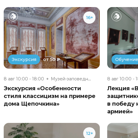
16+
от 50 ₽
Экскурсия
Обучени
8 авг 10:00 - 18:00
Музей-заповедник «Полотняный З...
8 авг 10:00 - 
Экскурсия «Особенности
Лекция «
стиля классицизм на примере
защитник
дома Щепочкина»
в победу 
армией»
12+