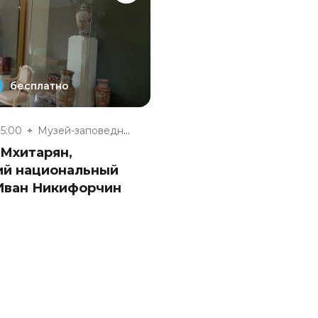
бесплатно
15:00
Музей-заповедник «Полотняный З...
 Мхитарян,
ий национальный
 Иван Никифорчин