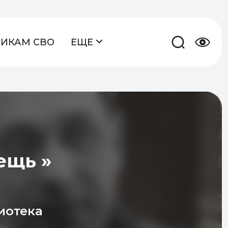
НИКАМ СВО
ЕЩЕ
ещь »
иотека