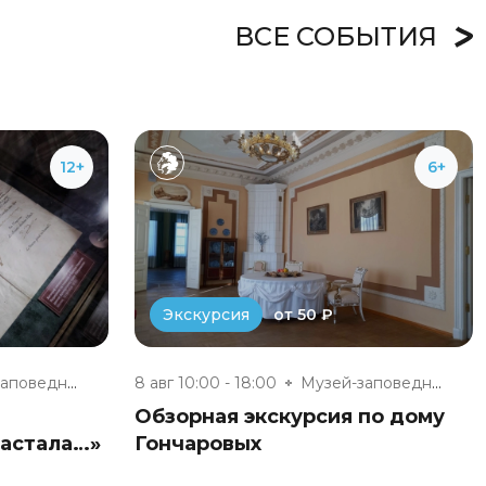
ВСЕ СОБЫТИЯ
12+
6+
от 50 ₽
Экскурсия
Музей-заповедник «Полотняный З...
8 авг 10:00 - 18:00
Музей-заповедник «Полотняный З...
Обзорная экскурсия по дому
настала…»
Гончаровых