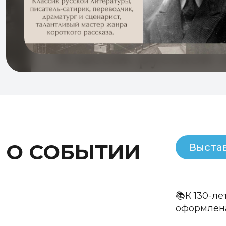
О СОБЫТИИ
Выста
📚К 130-л
оформлена