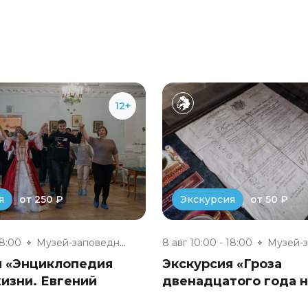
12+
от 250 ₽
от 50 ₽
я
Экскурсия
18:00
Музей-заповедник «Полотняный З...
8 авг 10:00 - 18:00
я «Энциклопедия
Экскурсия «Гроза
изни. Евгений
двенадцатого года 