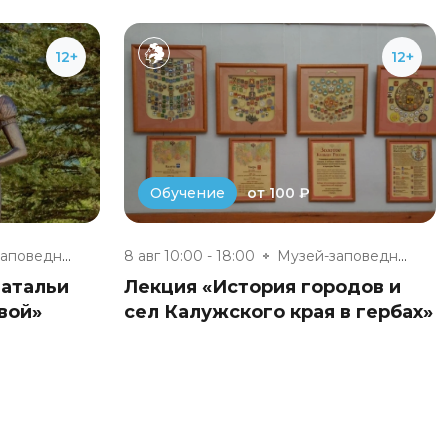
12+
12+
от 100 ₽
Обучение
Музей-заповедник «Полотняный З...
8 авг 10:00 - 18:00
Музей-заповедник «Полотняный З...
Натальи
Лекция «История городов и
вой»
сел Калужского края в гербах»