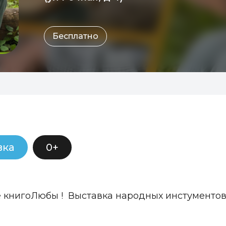
Бесплатно
вка
0+
е книгоЛюбы ! Выставка народных инстументов 