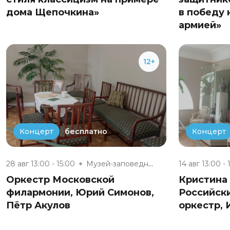
дома Щепочкина»
в победу 
армией»
12+
бесплатно
Концерт
Концерт
28 авг 13:00 - 15:00
Музей-заповедник «Полотняный З...
14 авг 13:00 - 
Оркестр Московской
Кристина
филармонии, Юрий Симонов,
Российск
Пётр Акулов
оркестр,