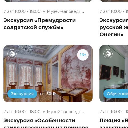
7 авг 10:00 - 18:00
Музей-заповедник «Полотняный З...
7 авг 10:00 - 
Экскурсия «Премудрости
Экскурси
солдатской службы»
русской ж
Онегин»
16+
от 50 ₽
Экскурсия
Обучени
7 авг 10:00 - 18:00
Музей-заповедник «Полотняный З...
7 авг 10:00 - 
Экскурсия «Особенности
Лекция «
стиля классицизм на примере
защитник