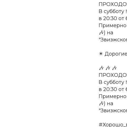
ПРОХОДОЧК
В субботу ‼
в 20:30 от
Примерно 
🎶) на
"Звизжско
✴️ Дороги
🎶 🎶 🎶
ПРОХОДОЧК
В субботу ‼
в 20:30 от
Примерно 
🎶) на
"Звизжско
#Хорошо_