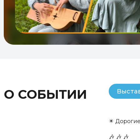
О СОБЫТИИ
Выста
✴️ Дороги
🎶 🎶 🎶