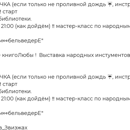
А (если только не проливной дождь ☔, инстр
️ старт
 библиотеки.
21:00 (как дойдём) ‼️ мастер-класс по народны
м👀бельведерЕ"
е книгоЛюбы ! Выставка народных инстументов 
А (если только не проливной дождь ☔, инстр
️ старт
 библиотеки.
21:00 (как дойдём) ‼️ мастер-класс по народны
м👀бельведерЕ"
в_Звизжах