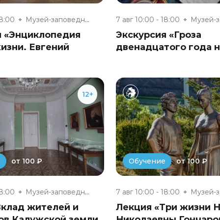
18:00
Музей-заповедник «Полотняный З...
7 авг 10:00 - 18:00
я «Энциклопедия
Экскурсия «Гроза
изни. Евгений
двенадцатого года 
12+
от 100 ₽
от 100 ₽
е
Обучение
18:00
Музей-заповедник «Полотняный З...
7 авг 10:00 - 18:00
Вклад жителей и
Лекция «Три жизни 
ов Калужской земли
Николаевны Гончаро