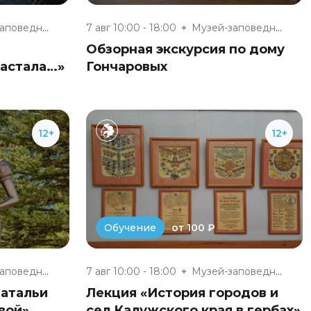
Музей-заповедник «Полотняный З...
7 авг 10:00 - 18:00
Музей-заповедник «Полотняный З...
Обзорная экскурсия по дому
настала…»
Гончаровых
12+
12+
от 100 ₽
Обучение
Музей-заповедник «Полотняный З...
7 авг 10:00 - 18:00
Музей-заповедник «Полотняный З...
Натальи
Лекция «История городов и
вой»
сел Калужского края в гербах»