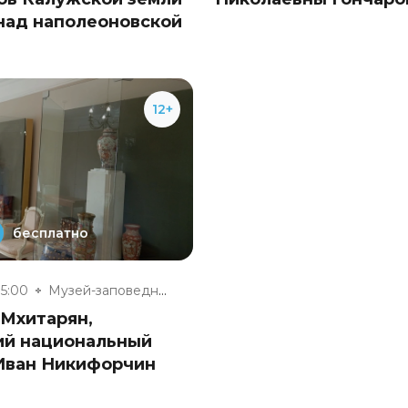
над наполеоновской
12+
бесплатно
15:00
Музей-заповедник «Полотняный З...
 Мхитарян,
ий национальный
 Иван Никифорчин