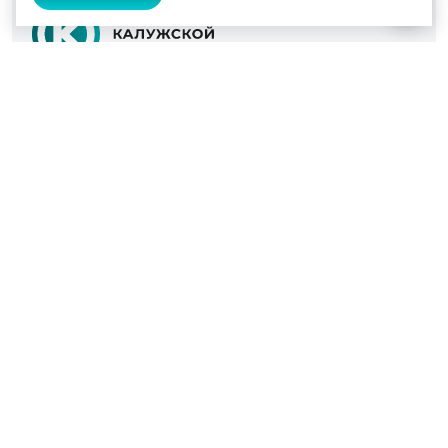
© 2022 - 2026
Культура Калужской области
Проекты
Афиша
Новости
Образование
Интерактивная карта
Пушкинская карта
Вопросы и ответы
Вакансии
Участникам СВО
Наш телефон