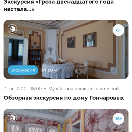
Экскурсия «Гроза двенадцатого года
настала…»
6+
от 50 ₽
Экскурсия
7 авг 10:00 - 18:00
Музей-заповедник «Полотняный З...
Обзорная экскурсия по дому Гончаровых
16+