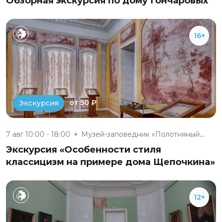
Обзорная экскурсия по дому Гончаровых
16+
от 50 ₽
Экскурсия
7 авг 10:00 - 18:00
Музей-заповедник «Полотняный З...
Экскурсия «Особенности стиля
классицизм на примере дома Щепочкина»
12+