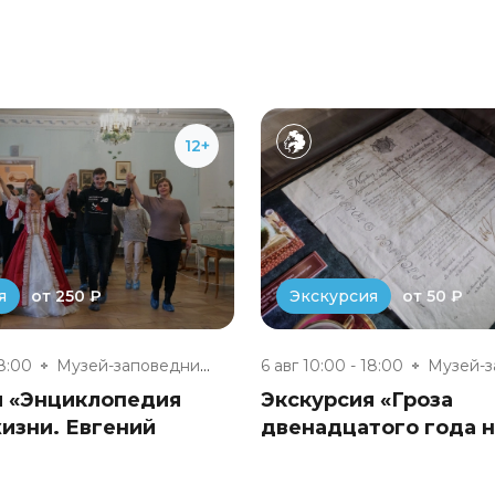
12+
от 250 ₽
от 50 ₽
я
Экскурсия
18:00
Музей-заповедник «Полотняный З...
6 авг 10:00 - 18:00
я «Энциклопедия
Экскурсия «Гроза
изни. Евгений
двенадцатого года 