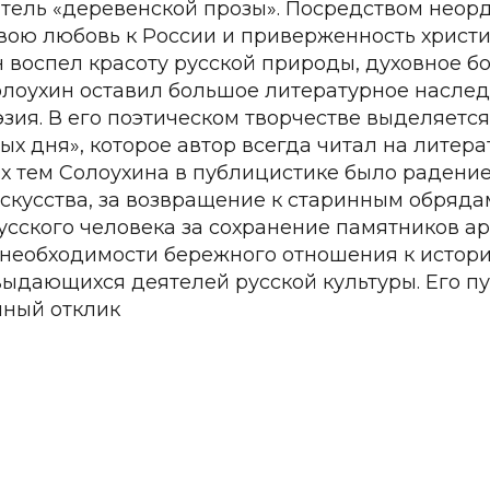
тель «деревенской прозы».
Посредством неорд
вою любовь к России и приверженность христ
н воспел красоту русской природы, духовное бо
олоухин оставил большое литературное наслед
эзия. В его поэтическом творчестве выделяетс
ых дня», которое автор всегда читал на литера
 тем Солоухина в публицистике было радение
искусства, за возвращение к старинным обрядам
усского человека за сохранение памятников ар
 необходимости бережного отношения к истори
ыдающихся деятелей русской культуры. Его 
ный отклик