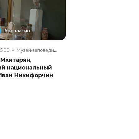
бесплатно
15:00
Музей-заповедник «Полотняный З...
 Мхитарян,
ий национальный
 Иван Никифорчин