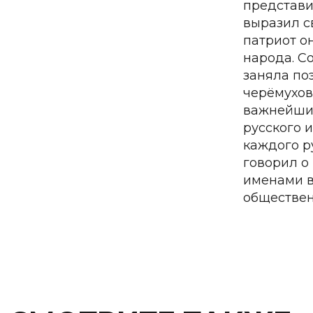
представи
выразил с
патриот о
народа. С
заняла по
черёмухов
важнейших
русского 
каждого р
говорил о
именами в
обществен