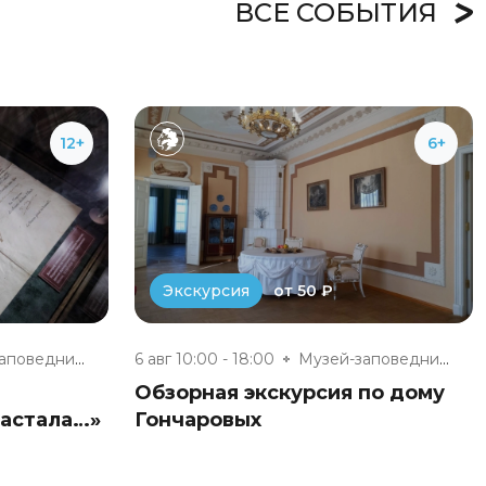
ВСЕ СОБЫТИЯ
12+
6+
от 50 ₽
Экскурсия
Музей-заповедник «Полотняный З...
6 авг 10:00 - 18:00
Музей-заповедник «Полотняный З...
Обзорная экскурсия по дому
настала…»
Гончаровых