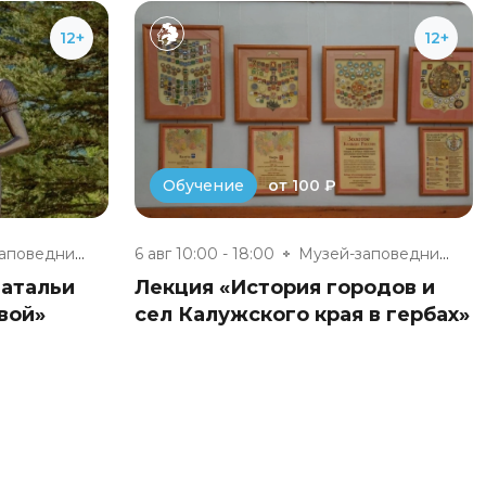
12+
12+
от 100 ₽
Обучение
Музей-заповедник «Полотняный З...
6 авг 10:00 - 18:00
Музей-заповедник «Полотняный З...
Натальи
Лекция «История городов и
вой»
сел Калужского края в гербах»