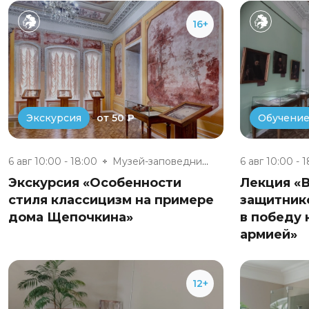
16+
от 50 ₽
Экскурсия
Обучени
6 авг 10:00 - 18:00
Музей-заповедник «Полотняный З...
6 авг 10:00 - 
Экскурсия «Особенности
Лекция «
стиля классицизм на примере
защитник
дома Щепочкина»
в победу 
армией»
12+