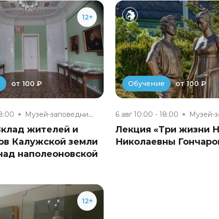
12+
от 100 ₽
от 100 ₽
е
Обучение
18:00
Музей-заповедник «Полотняный З...
6 авг 10:00 - 18:00
Вклад жителей и
Лекция «Три жизни 
ов Калужской земли
Николаевны Гончаро
над наполеоновской
12+