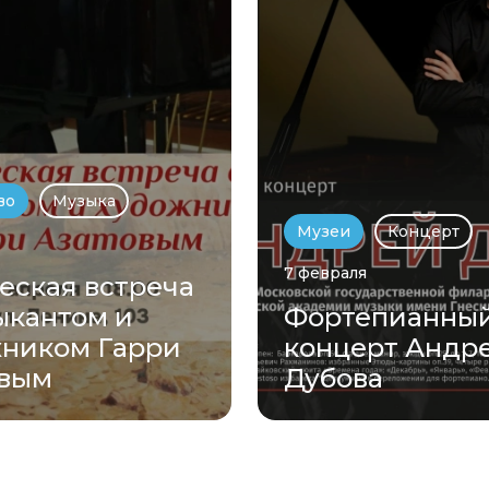
во
Музыка
Музеи
Концерт
7 февраля
еская встреча
ыкантом и
Фортепианны
ником Гарри
концерт Андр
овым
Дубова