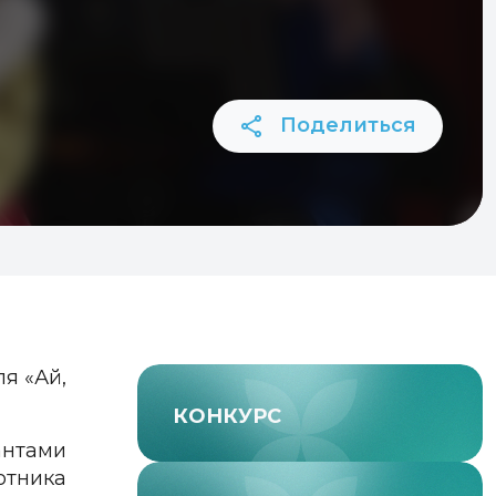
Поделиться
я «Ай,
КОНКУРС
антами
отника