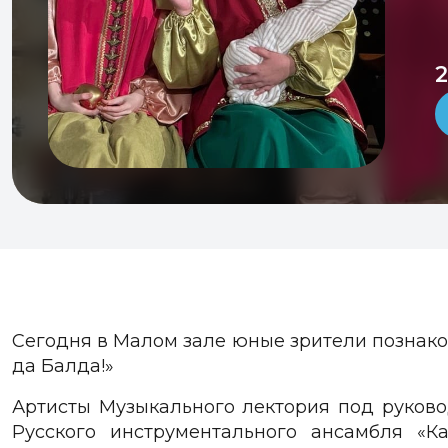
2
Сегодня в Малом зале юные зрители познако
да Балда!»
Артисты Музыкального лектория под руков
Русского инструментального ансамбля «К