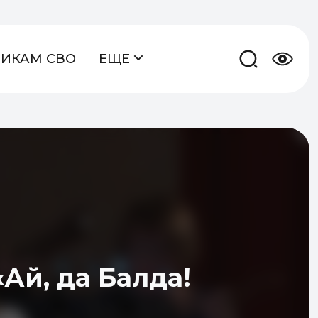
НИКАМ СВО
ЕЩЕ
Ай, да Балда!