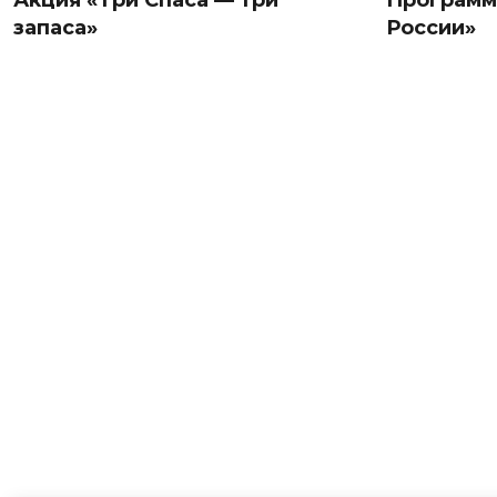
Акция «Три Спаса — три
Программа
запаса»
России»