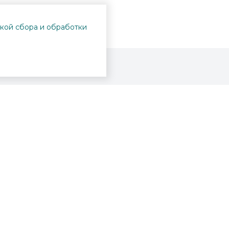
кой сбора и обработки
Проекты
Пушкинская карта
Афиша
Вопросы и ответы
Новости
Вакансии
Образование
Участникам СВО
Интерактивная карта