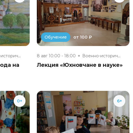
от 100 ₽
Обучение
Военно-исторический музей «Юхн...
8 авг 10:00 - 18:00
Военно-исторический музей «Юхн...
ода на
Лекция «Юхновчане в науке»
0+
6+