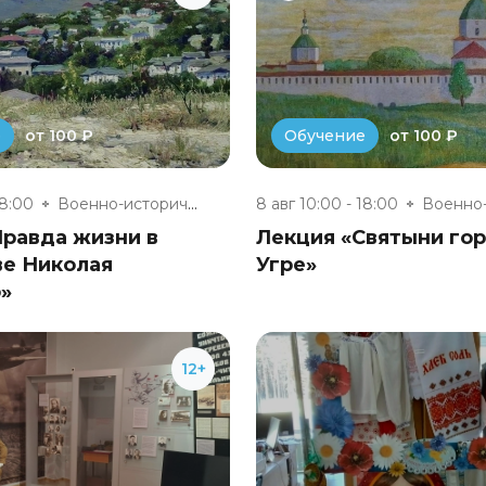
от 100 ₽
от 100 ₽
е
Обучение
18:00
Военно-исторический музей «Юхн...
8 авг 10:00 - 18:00
Правда жизни в
Лекция «Святыни гор
ве Николая
Угре»
»
12+