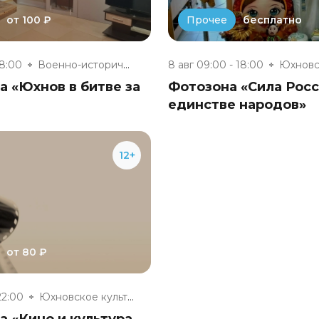
от 100 ₽
бесплатно
Прочее
18:00
Военно-исторический музей «Юхн...
8 авг 09:00 - 18:00
 «Юхнов в битве за
Фотозона «Сила Росс
единстве народов»
12+
от 80 ₽
22:00
Юхновское культурно-досуговое...