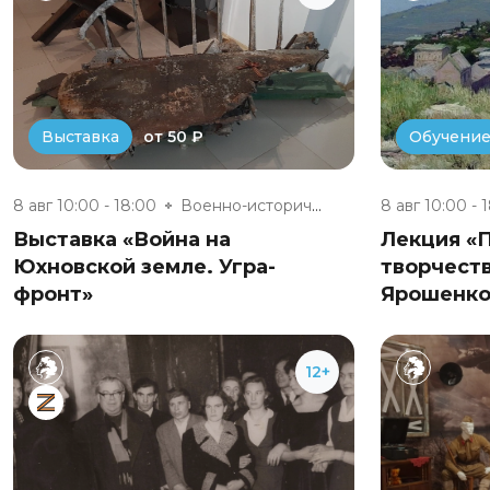
от 50 ₽
Выставка
Обучени
8 авг 10:00 - 18:00
Военно-исторический музей «Юхн...
8 авг 10:00 - 
Выставка «Война на
Лекция «
Юхновской земле. Угра-
творчест
фронт»
Ярошенко
12+