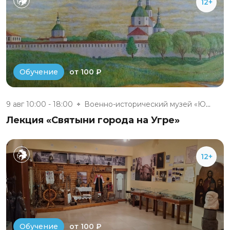
12+
от 100 ₽
Обучение
9 авг 10:00 - 18:00
Военно-исторический музей «Юхн...
Лекция «Святыни города на Угре»
12+
от 100 ₽
Обучение