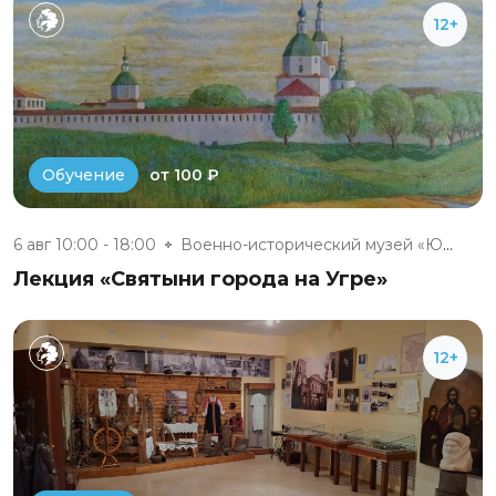
12+
от 100 ₽
Обучение
6 авг 10:00 - 18:00
Военно-исторический музей «Юхн...
Лекция «Святыни города на Угре»
12+