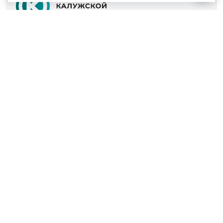
© 2022 - 2026
Культура Калужской области
Проекты
Афиша
Новости
Образование
Интерактивная карта
Пушкинская карта
Вопросы и ответы
Вакансии
Участникам СВО
Наш телефон