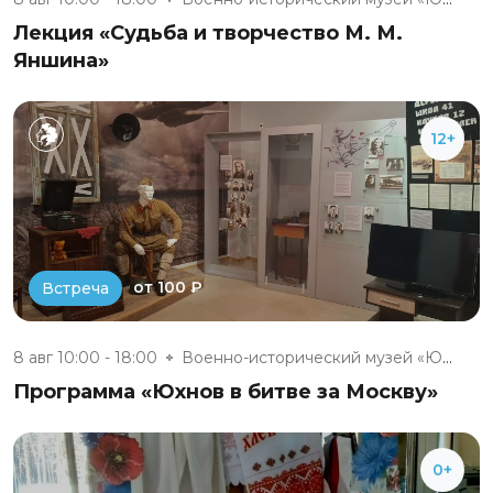
Лекция «Судьба и творчество М. М.
Яншина»
12+
от 100 ₽
Встреча
8 авг 10:00 - 18:00
Военно-исторический музей «Юхн...
Программа «Юхнов в битве за Москву»
0+