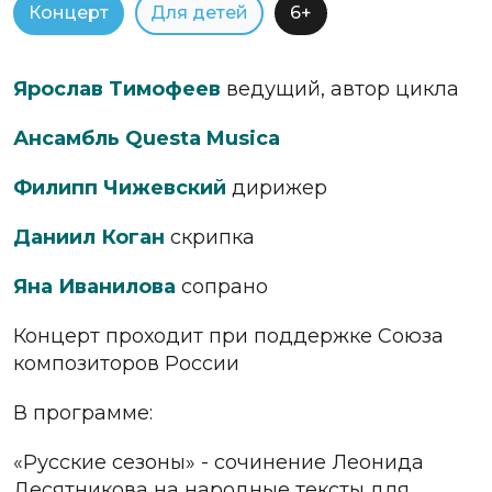
Концерт
Для детей
6+
Ярослав Тимофеев
ведущий, автор цикла
Ансамбль Questa Musica
Филипп Чижевский
дирижер
Даниил Коган
скрипка
Яна Иванилова
сопрано
Концерт проходит при поддержке Союза
композиторов России
В программе:
«Русские сезоны»
- сочинение
Леонида
Десятникова
на народные тексты для